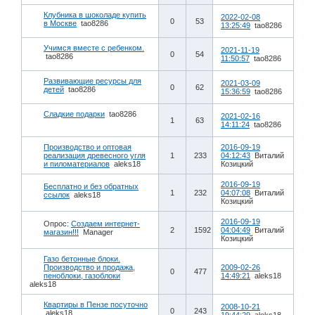
Клубника в шоколаде купить
2022-02-08
0
53
в Москве
tao8286
13:25:49
tao8286
Учимся вместе с ребенком.
2021-11-19
0
54
tao8286
11:50:57
tao8286
Развивающие ресурсы для
2021-03-09
0
62
детей
tao8286
15:36:59
tao8286
Сладкие подарки
tao8286
2021-02-16
1
63
14:11:24
tao8286
Производство и оптовая
2016-09-19
реализация древесного угля
1
233
04:12:43
Виталий
и пиломатериалов
aleks18
Козицкий
2016-09-19
Бесплатно и без обратных
1
232
04:07:08
Виталий
ссылок
aleks18
Козицкий
2016-09-19
Опрос:
Создаем интернет-
2
1592
04:04:49
Виталий
магазин!!!
Manager
Козицкий
Газо бетонные блоки.
Производство и продажа,
2009-02-26
0
477
пеноблоки, газоблоки
14:49:21
aleks18
aleks18
Квартиры в Пензе посуточно
2008-10-21
0
243
aleks18