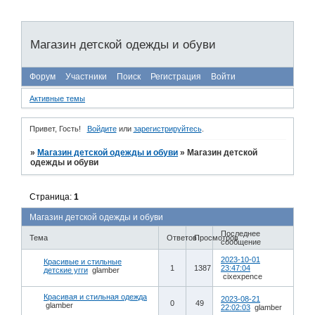
Магазин детской одежды и обуви
Форум
Участники
Поиск
Регистрация
Войти
Активные темы
Привет, Гость!
Войдите
или
зарегистрируйтесь
.
»
Магазин детской одежды и обуви
»
Магазин детской
одежды и обуви
Страница:
1
Магазин детской одежды и обуви
Последнее
Тема
Ответов
Просмотров
сообщение
2023-10-01
Красивые и стильные
1
1387
23:47:04
детские угги
glamber
cixexpence
Красивая и стильная одежда
2023-08-21
0
49
glamber
22:02:03
glamber