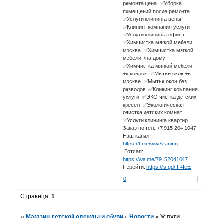
ремонта цена ✅Уборка
помещений после ремонта
✅Услуги клининга цены
✅Клининг компания услуги
✅Услуги клининга офиса
✅Химчистка мягкой мебели
москва ✅Химчистка мягкой
мебели +на дому
✅Химчистка мягкой мебели
+и ковров ✅Мытье окон +в
москве ✅Мытье окон без
разводов ✅Клининг компания
услуги ✅ЭКО чистка детских
кресел ✅Экологическая
очистка детских комнат
✅Услуги клининга квартир
Заказ по тел. +7 915 204 1047
Наш канал:
https://t.me/wwcleaning
Вотсап:
https://wa.me/79152041047
Перейти:
https://is.gd/fF4IeE
0
Страница:
1
»
Магазин детской одежды и обуви
»
Новости
»
Услуги