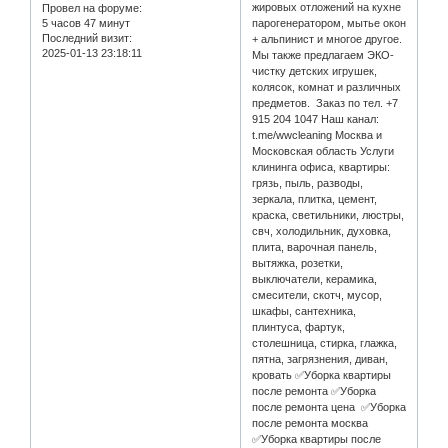
жировых отложений на кухне
Провел на форуме:
5 часов 47 минут
парогенератором, мытье окон
Последний визит:
+ альпинист и многое другое.
2025-01-13 23:18:11
Мы также предлагаем ЭКО-
чистку детских игрушек,
колясок, комнат и различных
предметов. Заказ по тел. +7
915 204 1047 Наш канал:
t.me/wwcleaning Москва и
Московская область Услуги
клининга офиса, квартиры:
грязь, пыль, разводы,
зеркала, плитка, цемент,
краска, светильники, люстры,
свч, холодильник, духовка,
плита, варочная панель,
вытяжка, розетки,
выключатели, керамика,
смесители, скотч, мусор,
шкафы, сантехника,
плинтуса, фартук,
столешница, стирка, глажка,
пятна, загрязнения, диван,
кровать ✅Уборка квартиры
после ремонта ✅Уборка
после ремонта цена ✅Уборка
после ремонта москва
✅Уборка квартиры после