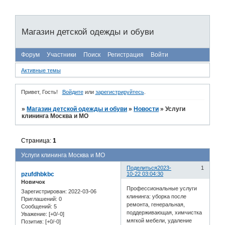
Магазин детской одежды и обуви
Форум
Участники
Поиск
Регистрация
Войти
Активные темы
Привет, Гость!
Войдите
или
зарегистрируйтесь
.
»
Магазин детской одежды и обуви
»
Новости
»
Услуги
клининга Москва и МО
Страница:
1
Услуги клининга Москва и МО
Поделиться
2023-
1
pzufdhbkbc
10-22 03:04:30
Новичок
Профессиональные услуги
Зарегистрирован
: 2022-03-06
клининга: уборка после
Приглашений:
0
ремонта, генеральная,
Сообщений:
5
поддерживающая, химчистка
Уважение:
[+0/-0]
мягкой мебели, удаление
Позитив:
[+0/-0]